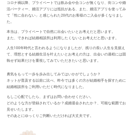
コロナ禍以降、プライベートでは飲み会や合コンが無くなり、街コンや婚
活パーティー、婚活アプリには抵抗がある、また、婚活アプリを使ってみ
て「性に合わない」と感じられた20代のお客様のご入会が多くなりまし
た。
本当は、プライベートで自然に出会いたいとお考えだと思います。
また、できれば結婚相談所は利用したくないとお考えだと思います。
人生100年時代と言われるようになりましたが、残りの長い人生を見据え
て、理想とする結婚生活を叶えたいとお考えの方は、出会いの過程には固
執せず結果だけを重視してみていただきたいと思います。
勇気をもって一歩を歩み出してみてはいかがでしょうか？
ネットが普及する以前に比べ、昨今では多くの方が結婚相手を探すために
結婚相談所をご利用いただく時代になりました。
もしご心配でしたら、まずはお問い合わせください。
どのような方が登録されているか？成婚退会されたか？、可能な範囲でお
見せいたします。
そのあとにゆっくりご判断いただければ大丈夫です。