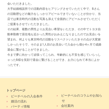
会いただきました。
大手結婚相談所での活動内容をヒアリングさせていただく中で、Bさん
の活動歴などの魅力をしっかりアピールできていないことが分かり、当
店では東京時代の活動を写真も添えて全面的にアピールさせていただく
ご提案をさせていただきました。
その結果、複数の男性よりお見合い希望をいただき、その中でトヨタ自
動車勤務で居住地も近かった男性がおみえになりましたのでお見合いを
望まれ、何よりも東京時代の活動をリスペクトいただきその点が大変嬉
しかったそうで、そのまま1人目のお見合いで入会から僅か4ヶ月で成婚
退会に繋がることができました。
今まで夢に向かって頑張ってこられ、年齢的にも不安を感じていらっし
ゃったB様を笑顔で退会に繋げることができ、お力になれて本当によか
ったです。
トップページ
»
ピーチベルのコラムやお知ら
»
ピーチベルの入会条件
せ
»
婚活の流れ
»
会社案内
»
パーティ情報