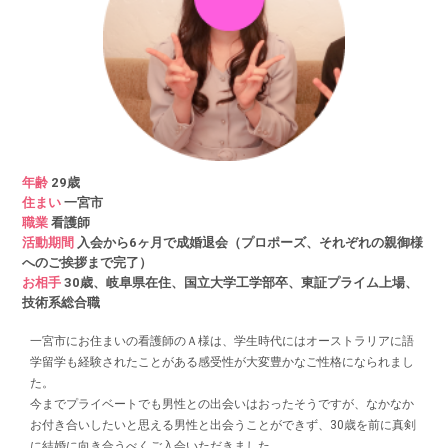
年齢
29歳
住まい
一宮市
職業
看護師
活動期間
入会から6ヶ月で成婚退会（プロポーズ、それぞれの親御様
へのご挨拶まで完了）
お相手
30歳、岐阜県在住、国立大学工学部卒、東証プライム上場、
技術系総合職
一宮市にお住まいの看護師のＡ様は、学生時代にはオーストラリアに語
学留学も経験されたことがある感受性が大変豊かなご性格になられまし
た。
今までプライベートでも男性との出会いはおったそうですが、なかなか
お付き合いしたいと思える男性と出会うことができず、30歳を前に真剣
に結婚に向き合うべくご入会いただきました。