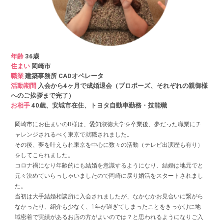
年齢
36歳
住まい
岡崎市
職業
建築事務所 CADオペレータ
活動期間
入会から4ヶ月で成婚退会（プロポーズ、それぞれの親御様
へのご挨拶まで完了）
お相手
40歳、安城市在住、トヨタ自動車勤務・技能職
岡崎市にお住まいのB様は、愛知淑徳大学を卒業後、夢だった職業にチ
ャレンジされるべく東京で就職されました。
その後、夢を叶えられ東京を中心に数々の活動（テレビ出演歴も有り）
をしてこられました。
コロナ禍になり年齢的にも結婚を意識するようになり、結婚は地元でと
元々決めていらっしゃいましたので岡崎に戻り婚活をスタートされまし
た。
当初は大手結婚相談所に入会されましたが、なかなかお見合いに繋がら
なかったり、紹介も少なく、1年が過ぎてしまったことをきっかけに地
域密着で実績があるお店の方がよいのでは？と思われるようになりご入