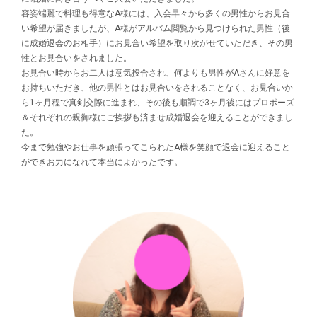
容姿端麗で料理も得意なA様には、入会早々から多くの男性からお見合
い希望が届きましたが、A様がアルバム閲覧から見つけられた男性（後
に成婚退会のお相手）にお見合い希望を取り次がせていただき、その男
性とお見合いをされました。
お見合い時からお二人は意気投合され、何よりも男性がAさんに好意を
お持ちいただき、他の男性とはお見合いをされることなく、お見合いか
ら1ヶ月程で真剣交際に進まれ、その後も順調で3ヶ月後にはプロポーズ
＆それぞれの親御様にご挨拶も済ませ成婚退会を迎えることができまし
た。
今まで勉強やお仕事を頑張ってこられたA様を笑顔で退会に迎えること
ができお力になれて本当によかったです。