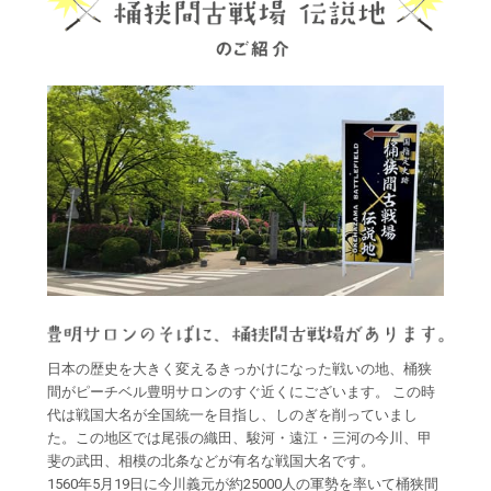
日本の歴史を大きく変えるきっかけになった戦いの地、桶狭
間がピーチベル豊明サロンのすぐ近くにございます。 この時
代は戦国大名が全国統一を目指し、しのぎを削っていまし
た。この地区では尾張の織田、駿河・遠江・三河の今川、甲
斐の武田、相模の北条などが有名な戦国大名です。
1560年5月19日に今川義元が約25000人の軍勢を率いて桶狭間