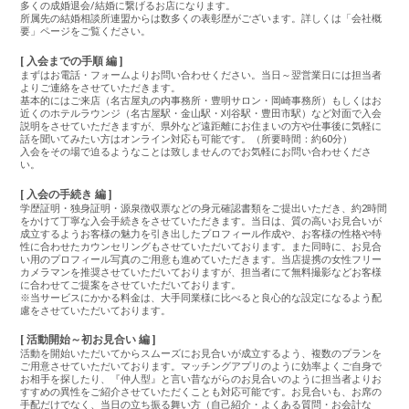
多くの成婚退会/結婚に繋げるお店になります。
所属先の結婚相談所連盟からは数多くの表彰歴がございます。詳しくは「会社概
要」ページをご覧ください。
[ 入会までの手順 編 ]
まずはお電話・フォームよりお問い合わせください。当日～翌営業日には担当者
よりご連絡をさせていただきます。
基本的にはご来店（名古屋丸の内事務所・豊明サロン・岡崎事務所）もしくはお
近くのホテルラウンジ（名古屋駅・金山駅・刈谷駅・豊田市駅）など対面で入会
説明をさせていただきますが、県外など遠距離にお住まいの方や仕事後に気軽に
話を聞いてみたい方はオンライン対応も可能です。（所要時間：約60分）
入会をその場で迫るようなことは致しませんのでお気軽にお問い合わせくださ
い。
[ 入会の手続き 編 ]
学歴証明・独身証明・源泉徴収票などの身元確認書類をご提出いただき、約2時間
をかけて丁寧な入会手続きをさせていただきます。当日は、質の高いお見合いが
成立するようお客様の魅力を引き出したプロフィール作成や、お客様の性格や特
性に合わせたカウンセリングもさせていただいております。また同時に、お見合
い用のプロフィール写真のご用意も進めていただきます。当店提携の女性フリー
カメラマンを推奨させていただいておりますが、担当者にて無料撮影などお客様
に合わせてご提案をさせていただいております。
※当サービスにかかる料金は、大手同業様に比べると良心的な設定になるよう配
慮をさせていただいております。
[ 活動開始～初お見合い 編 ]
活動を開始いただいてからスムーズにお見合いが成立するよう、複数のプランを
ご用意させていただいております。マッチングアプリのように効率よくご自身で
お相手を探したり、『仲人型』と言い昔ながらのお見合いのように担当者よりお
すすめの異性をご紹介させていただくことも対応可能です。お見合いも、お席の
手配だけでなく、当日の立ち振る舞い方（自己紹介・よくある質問・お会計な