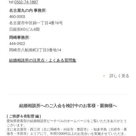
tel:
0562-74-1887
名古屋丸の内 事務所:
460-0003
名古屋市中区錦一丁目4番16号
日銀前KDビル6階
岡崎事務所:
444-0922
岡崎市八帖南町2丁目3番地14
結婚相談所の注意点・よくある質問集
詳しく見る
結婚相談所へのご入会を検討中のお客様・親御様へ
[ ご挨拶＆表彰歴 編 ]
愛知県密着型の結婚相談所ピーチベルのホームページをご覧いただきありがとう
ございます。
主に名古屋市・西三河（主に岡崎市・刈谷市・豊田市）・知多半島（大府市・東
海市・半田市）エリアにて、年間1000件以上のお見合いを実施させていただき、