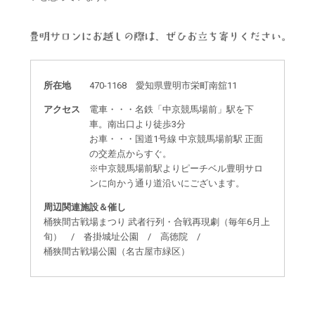
所在地
470-1168 愛知県豊明市栄町南舘11
アクセス
電車・・・名鉄「中京競馬場前」駅を下
車。南出口より徒歩3分
お車・・・国道1号線 中京競馬場前駅 正面
の交差点からすぐ。
※中京競馬場前駅よりピーチベル豊明サロ
ンに向かう通り道沿いにございます。
周辺関連施設＆催し
桶狭間古戦場まつり 武者行列・合戦再現劇（毎年6月上
旬） / 沓掛城址公園 / 高徳院 /
桶狭間古戦場公園（名古屋市緑区）