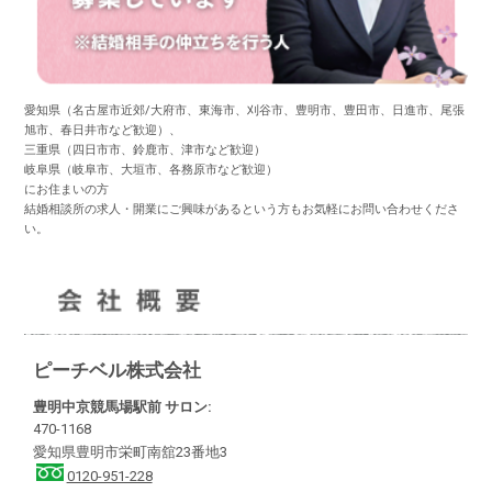
愛知県（名古屋市近郊/大府市、東海市、刈谷市、豊明市、豊田市、日進市、尾張
旭市、春日井市など歓迎）、
三重県（四日市市、鈴鹿市、津市など歓迎）
岐阜県（岐阜市、大垣市、各務原市など歓迎）
にお住まいの方
結婚相談所の求人・開業にご興味があるという方もお気軽にお問い合わせくださ
い。
ピーチベル株式会社
豊明中京競馬場駅前 サロン:
470-1168
愛知県豊明市栄町南舘23番地3
0120-951-228