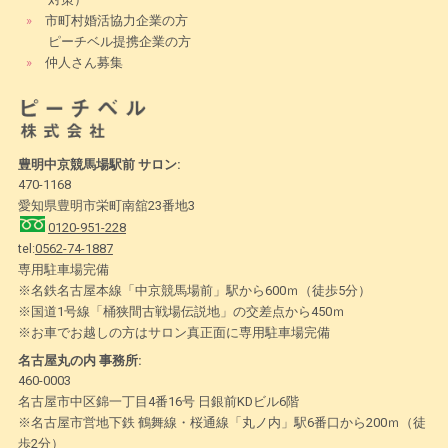
»
市町村婚活協力企業の方
ピーチベル提携企業の方
»
仲人さん募集
豊明中京競馬場駅前 サロン:
470-1168
愛知県豊明市栄町南舘23番地3
0120-951-228
tel:
0562-74-1887
専用駐車場完備
※名鉄名古屋本線「中京競馬場前」駅から600ｍ（徒歩5分）
※国道1号線「桶狭間古戦場伝説地」の交差点から450ｍ
※お車でお越しの方はサロン真正面に専用駐車場完備
名古屋丸の内 事務所:
460-0003
名古屋市中区錦一丁目4番16号 日銀前KDビル6階
※名古屋市営地下鉄 鶴舞線・桜通線「丸ノ内」駅6番口から200ｍ（徒
歩2分）