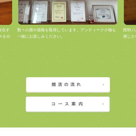
ています。アンティーク小物も
照明 / LEDを使い、リラックスしながら
。
感じさせる空間です。