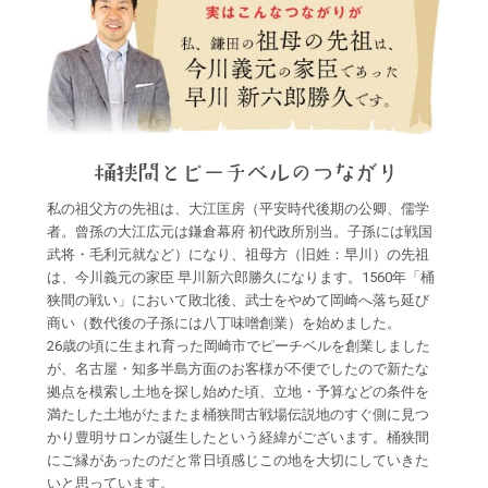
私の祖父方の先祖は、大江匡房（平安時代後期の公卿、儒学
者。曾孫の大江広元は鎌倉幕府 初代政所別当。子孫には戦国
武将・毛利元就など）になり、祖母方（旧姓：早川）の先祖
は、今川義元の家臣 早川新六郎勝久になります。1560年「桶
狭間の戦い」において敗北後、武士をやめて岡崎へ落ち延び
商い（数代後の子孫には八丁味噌創業）を始めました。
26歳の頃に生まれ育った岡崎市でピーチベルを創業しました
が、名古屋・知多半島方面のお客様が不便でしたので新たな
拠点を模索し土地を探し始めた頃、立地・予算などの条件を
満たした土地がたまたま桶狭間古戦場伝説地のすぐ側に見つ
かり豊明サロンが誕生したという経緯がございます。桶狭間
にご縁があったのだと常日頃感じこの地を大切にしていきた
いと思っています。