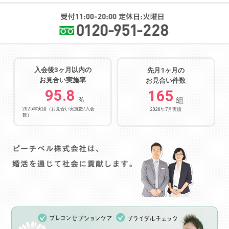
入会後3ヶ月以内の
先月1ヶ月の
お見合い実施率
お見合い件数
95.8
165
％
組
2025年実績（お見合い実施数/入会
2026年7月実績
数）