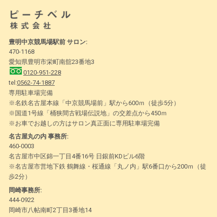
豊明中京競馬場駅前 サロン:
470-1168
愛知県豊明市栄町南舘23番地3
0120-951-228
tel:
0562-74-1887
専用駐車場完備
※名鉄名古屋本線「中京競馬場前」駅から600ｍ（徒歩5分）
※国道1号線「桶狭間古戦場伝説地」の交差点から450ｍ
※お車でお越しの方はサロン真正面に専用駐車場完備
名古屋丸の内 事務所:
460-0003
名古屋市中区錦一丁目4番16号 日銀前KDビル6階
※名古屋市営地下鉄 鶴舞線・桜通線「丸ノ内」駅6番口から200ｍ（徒
歩2分）
岡崎事務所:
444-0922
岡崎市八帖南町2丁目3番地14