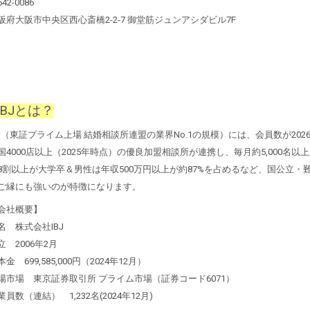
42-0086
阪府大阪市中央区西心斎橋2-2-7 御堂筋ジュンアシダビル7F
IBJとは？
BJ（東証プライム上場 結婚相談所連盟の業界No.1の規模）には、会員数が2026
国4000店以上（2025年時点）の優良加盟相談所が連携し、毎月約5,000名
8割以上が大学卒＆男性は年収500万円以上が約87%を占めるなど、国公立
ご縁にも強いのが特徴になります。
会社概要】
名 株式会社IBJ
立 2006年2月
本金 699,585,000円（2024年12月）
場市場 東京証券取引所 プライム市場（証券コード6071）
業員数（連結） 1,232名(2024年12月)