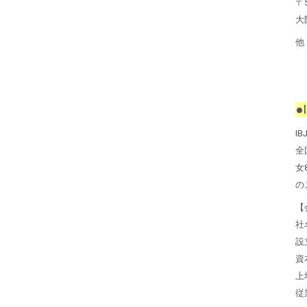
〒5
大
他
●
I
全
女
の
【
社
設
資
上
従