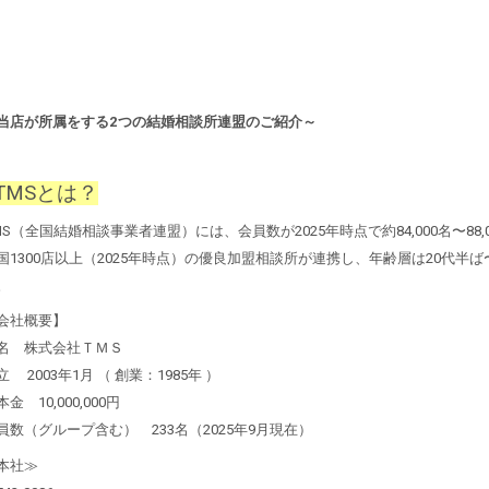
当店が所属をする2つの結婚相談所連盟のご紹介～
TMSとは？
MS（全国結婚相談事業者連盟）には、会員数が2025年時点で約84,000名〜88
国1300店以上（2025年時点）の優良加盟相談所が連携し、年齢層は20代半
。
会社概要】
名 株式会社ＴＭＳ
立 2003年1月 （ 創業：1985年 ）
本金 10,000,000円
員数（グループ含む） 233名（2025年9月現在）
本社≫