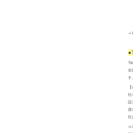
～
●
T
全
す
【
社
設
資
社
≪