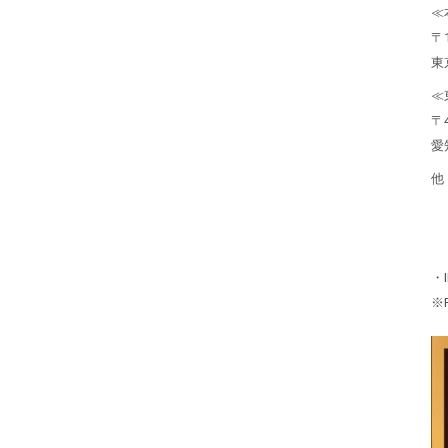
≪
〒1
東
≪
〒4
愛
他
・
※