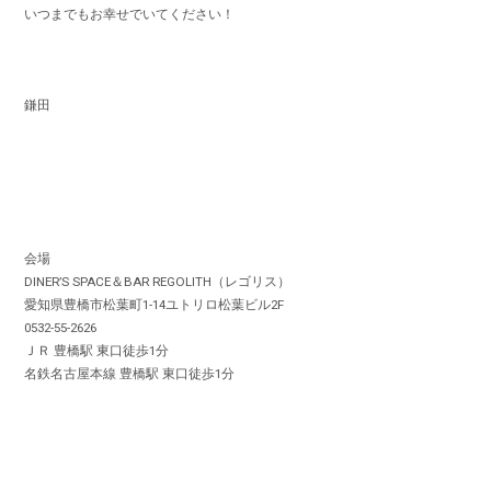
いつまでもお幸せでいてください！
鎌田
会場
DINER’S SPACE＆BAR REGOLITH（レゴリス）
愛知県豊橋市松葉町1-14ユトリロ松葉ビル2F
0532-55-2626
ＪＲ 豊橋駅 東口徒歩1分
名鉄名古屋本線 豊橋駅 東口徒歩1分