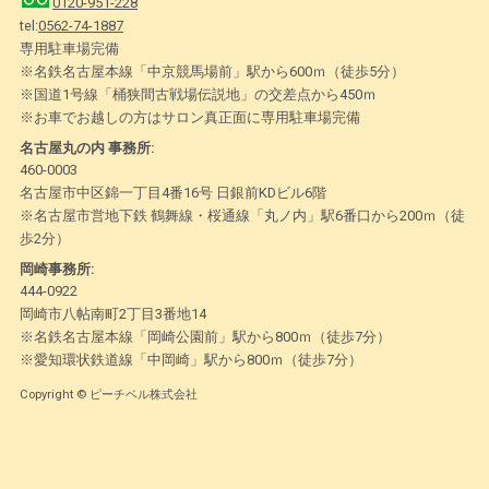
0120-951-228
tel:
0562-74-1887
専用駐車場完備
※名鉄名古屋本線「中京競馬場前」駅から600ｍ（徒歩5分）
※国道1号線「桶狭間古戦場伝説地」の交差点から450ｍ
※お車でお越しの方はサロン真正面に専用駐車場完備
名古屋丸の内 事務所:
460-0003
名古屋市中区錦一丁目4番16号 日銀前KDビル6階
※名古屋市営地下鉄 鶴舞線・桜通線「丸ノ内」駅6番口から200ｍ（徒
歩2分）
岡崎事務所:
444-0922
岡崎市八帖南町2丁目3番地14
※名鉄名古屋本線「岡崎公園前」駅から800ｍ（徒歩7分）
※愛知環状鉄道線「中岡崎」駅から800ｍ（徒歩7分）
Copyright © ピーチベル株式会社