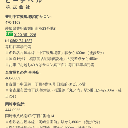
豊明中京競馬場駅前 サロン:
470-1168
愛知県豊明市栄町南舘23番地3
0120-951-228
tel:
0562-74-1887
専用駐車場完備
※名鉄名古屋本線「中京競馬場前」駅から600ｍ（徒歩5分）
※国道1号線「桶狭間古戦場伝説地」の交差点から450ｍ
※お車でお越しの方はサロン真正面に専用駐車場完備
名古屋丸の内 事務所:
460-0003
名古屋市中区錦一丁目4番16号 日銀前KDビル6階
※名古屋市営地下鉄 鶴舞線・桜通線「丸ノ内」駅6番口から200ｍ（徒
歩2分）
岡崎事務所:
444-0922
岡崎市八帖南町2丁目3番地14
※名鉄名古屋本線「岡崎公園前」駅から800ｍ（徒歩7分）
※愛知環状鉄道線「中岡崎」駅から800ｍ（徒歩7分）