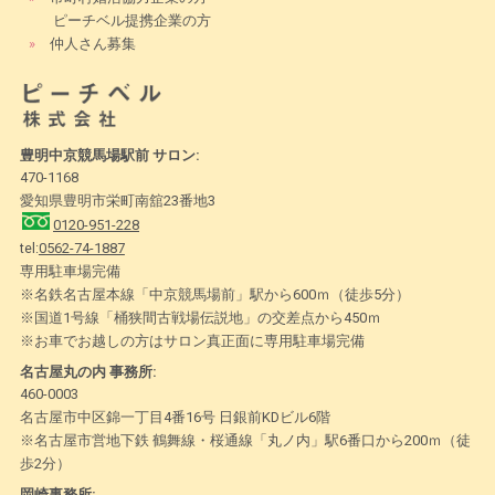
ピーチベル提携企業の方
»
仲人さん募集
豊明中京競馬場駅前 サロン:
470-1168
愛知県豊明市栄町南舘23番地3
0120-951-228
tel:
0562-74-1887
専用駐車場完備
※名鉄名古屋本線「中京競馬場前」駅から600ｍ（徒歩5分）
※国道1号線「桶狭間古戦場伝説地」の交差点から450ｍ
※お車でお越しの方はサロン真正面に専用駐車場完備
名古屋丸の内 事務所:
460-0003
名古屋市中区錦一丁目4番16号 日銀前KDビル6階
※名古屋市営地下鉄 鶴舞線・桜通線「丸ノ内」駅6番口から200ｍ（徒
歩2分）
岡崎事務所: