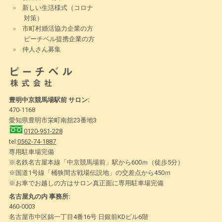
»
新しい生活様式（コロナ
対策）
»
市町村婚活協力企業の方
ピーチベル提携企業の方
»
仲人さん募集
豊明中京競馬場駅前 サロン:
470-1168
愛知県豊明市栄町南舘23番地3
0120-951-228
tel:
0562-74-1887
専用駐車場完備
※名鉄名古屋本線「中京競馬場前」駅から600ｍ（徒歩5分）
※国道1号線「桶狭間古戦場伝説地」の交差点から450ｍ
※お車でお越しの方はサロン真正面に専用駐車場完備
名古屋丸の内 事務所:
460-0003
名古屋市中区錦一丁目4番16号 日銀前KDビル6階