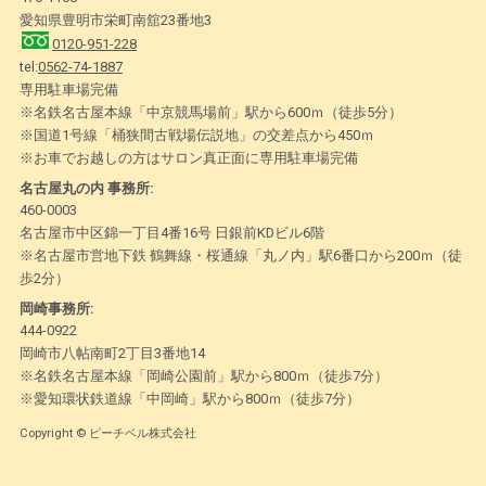
愛知県豊明市栄町南舘23番地3
0120-951-228
tel:
0562-74-1887
専用駐車場完備
※名鉄名古屋本線「中京競馬場前」駅から600ｍ（徒歩5分）
※国道1号線「桶狭間古戦場伝説地」の交差点から450ｍ
※お車でお越しの方はサロン真正面に専用駐車場完備
名古屋丸の内 事務所:
460-0003
名古屋市中区錦一丁目4番16号 日銀前KDビル6階
※名古屋市営地下鉄 鶴舞線・桜通線「丸ノ内」駅6番口から200ｍ（徒
歩2分）
岡崎事務所:
444-0922
岡崎市八帖南町2丁目3番地14
※名鉄名古屋本線「岡崎公園前」駅から800ｍ（徒歩7分）
※愛知環状鉄道線「中岡崎」駅から800ｍ（徒歩7分）
Copyright © ピーチベル株式会社