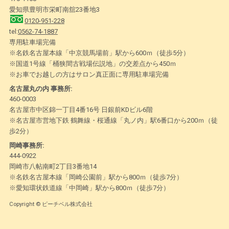
愛知県豊明市栄町南舘23番地3
0120-951-228
tel:
0562-74-1887
専用駐車場完備
※名鉄名古屋本線「中京競馬場前」駅から600ｍ（徒歩5分）
※国道1号線「桶狭間古戦場伝説地」の交差点から450ｍ
※お車でお越しの方はサロン真正面に専用駐車場完備
名古屋丸の内 事務所:
460-0003
名古屋市中区錦一丁目4番16号 日銀前KDビル6階
※名古屋市営地下鉄 鶴舞線・桜通線「丸ノ内」駅6番口から200ｍ（徒
歩2分）
岡崎事務所:
444-0922
岡崎市八帖南町2丁目3番地14
※名鉄名古屋本線「岡崎公園前」駅から800ｍ（徒歩7分）
※愛知環状鉄道線「中岡崎」駅から800ｍ（徒歩7分）
Copyright © ピーチベル株式会社