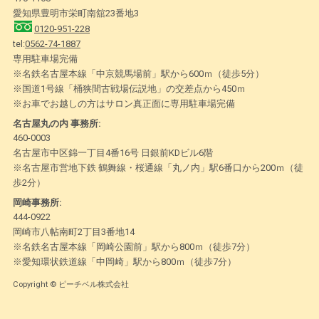
愛知県豊明市栄町南舘23番地3
0120-951-228
tel:
0562-74-1887
専用駐車場完備
※名鉄名古屋本線「中京競馬場前」駅から600ｍ（徒歩5分）
※国道1号線「桶狭間古戦場伝説地」の交差点から450ｍ
※お車でお越しの方はサロン真正面に専用駐車場完備
名古屋丸の内 事務所:
460-0003
名古屋市中区錦一丁目4番16号 日銀前KDビル6階
※名古屋市営地下鉄 鶴舞線・桜通線「丸ノ内」駅6番口から200ｍ（徒
歩2分）
岡崎事務所:
444-0922
岡崎市八帖南町2丁目3番地14
※名鉄名古屋本線「岡崎公園前」駅から800ｍ（徒歩7分）
※愛知環状鉄道線「中岡崎」駅から800ｍ（徒歩7分）
Copyright © ピーチベル株式会社