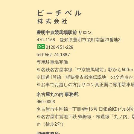
豊明中京競馬場駅前 サロン:
470-1168
愛知県豊明市栄町南舘23番地3
0120-951-228
tel:
0562-74-1887
専用駐車場完備
※名鉄名古屋本線「中京競馬場前」駅から600ｍ
※国道1号線「桶狭間古戦場伝説地」の交差点から
※お車でお越しの方はサロン真正面に専用駐車
名古屋丸の内 事務所:
460-0003
名古屋市中区錦一丁目4番16号 日銀前KDビル6階
※名古屋市営地下鉄 鶴舞線・桜通線「丸ノ内」駅
ｍ（徒歩2分）
岡崎事務所: