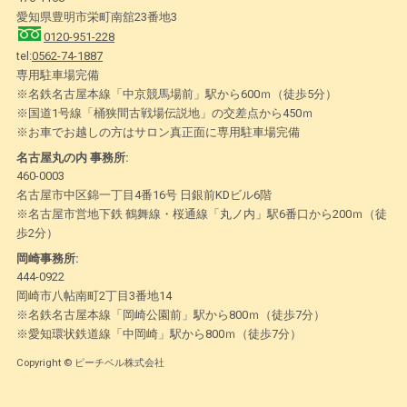
愛知県豊明市栄町南舘23番地3
0120-951-228
tel:
0562-74-1887
専用駐車場完備
※名鉄名古屋本線「中京競馬場前」駅から600ｍ（徒歩5分）
※国道1号線「桶狭間古戦場伝説地」の交差点から450ｍ
※お車でお越しの方はサロン真正面に専用駐車場完備
名古屋丸の内 事務所:
460-0003
名古屋市中区錦一丁目4番16号 日銀前KDビル6階
※名古屋市営地下鉄 鶴舞線・桜通線「丸ノ内」駅6番口から200ｍ（徒
歩2分）
岡崎事務所:
444-0922
岡崎市八帖南町2丁目3番地14
※名鉄名古屋本線「岡崎公園前」駅から800ｍ（徒歩7分）
※愛知環状鉄道線「中岡崎」駅から800ｍ（徒歩7分）
Copyright © ピーチベル株式会社