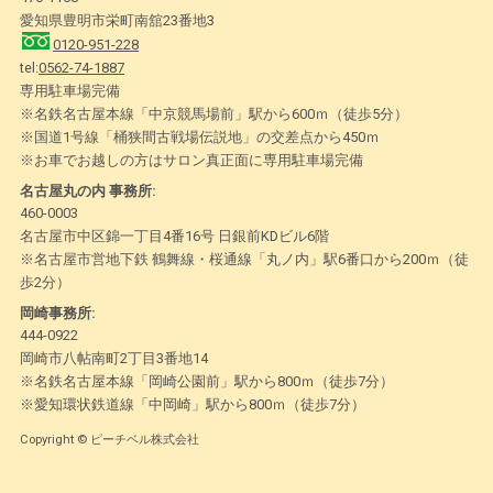
愛知県豊明市栄町南舘23番地3
0120-951-228
tel:
0562-74-1887
専用駐車場完備
※名鉄名古屋本線「中京競馬場前」駅から600ｍ（徒歩5分）
※国道1号線「桶狭間古戦場伝説地」の交差点から450ｍ
※お車でお越しの方はサロン真正面に専用駐車場完備
名古屋丸の内 事務所:
460-0003
名古屋市中区錦一丁目4番16号 日銀前KDビル6階
※名古屋市営地下鉄 鶴舞線・桜通線「丸ノ内」駅6番口から200ｍ（徒
歩2分）
岡崎事務所:
444-0922
岡崎市八帖南町2丁目3番地14
※名鉄名古屋本線「岡崎公園前」駅から800ｍ（徒歩7分）
※愛知環状鉄道線「中岡崎」駅から800ｍ（徒歩7分）
Copyright © ピーチベル株式会社