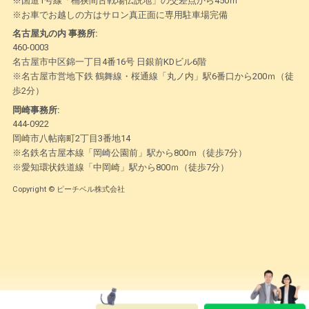
※国道1号線「桶狭間古戦場伝説地」の交差点から450ｍ
※お車でお越しの方はサロン真正面に専用駐車場完備
名古屋丸の内 事務所:
460-0003
名古屋市中区錦一丁目4番16号 日銀前KDビル6階
※名古屋市営地下鉄 鶴舞線・桜通線「丸ノ内」駅6番口から200ｍ（徒
歩2分）
岡崎事務所:
444-0922
岡崎市八帖南町2丁目3番地14
※名鉄名古屋本線「岡崎公園前」駅から800ｍ（徒歩7分）
※愛知環状鉄道線「中岡崎」駅から800ｍ（徒歩7分）
Copyright © ピーチベル株式会社