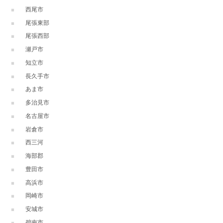
西尾市
尾張東部
尾張西部
瀬戸市
知立市
長久手市
あま市
多治見市
名古屋市
岩倉市
西三河
海部郡
豊田市
高浜市
岡崎市
安城市
碧南市