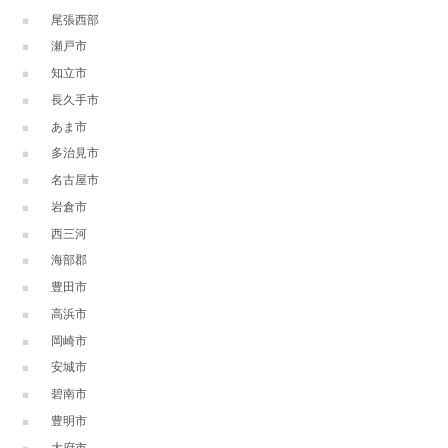
尾張西部
瀬戸市
知立市
長久手市
あま市
多治見市
名古屋市
岩倉市
西三河
海部郡
豊田市
高浜市
岡崎市
安城市
碧南市
豊明市
大府市