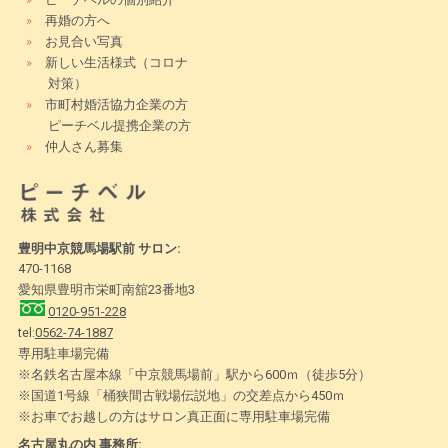
»
再婚の方へ
»
お見合い写真
»
新しい生活様式（コロナ
対策）
»
市町村婚活協力企業の方
ピーチベル提携企業の方
»
仲人さん募集
豊明中京競馬場駅前 サロン:
470-1168
愛知県豊明市栄町南舘23番地3
0120-951-228
tel:
0562-74-1887
専用駐車場完備
※名鉄名古屋本線「中京競馬場前」駅から600ｍ（徒歩5分）
※国道1号線「桶狭間古戦場伝説地」の交差点から450ｍ
※お車でお越しの方はサロン真正面に専用駐車場完備
名古屋丸の内 事務所: