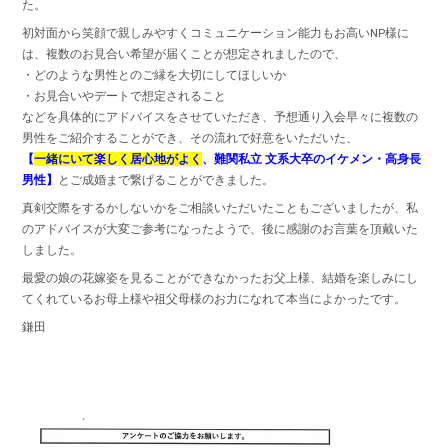
た。
初対面から笑顔で親しみやすくコミュニケーション能力もお高いNP様に
は、複数のお見合い希望が届くことが想定されましたので、
・どのような男性とのご縁を大切にしてほしいか
・お見合いやデートで想定されること
などを具体的にアドバイスをさせていただき、予想通り入会早々に複数の
男性をご紹介することができ、その流れで好意をいただいた、
【
一緒にいて楽しく居心地がよく
、難関私立 文系大卒のイケメン・高身長
男性】
とご成婚まで繋げることができました。
真剣交際をするかしないかをご相談いただいたこともございましたが、私
のアドバイスが大変ご参考になったようで、後に感謝のお言葉を頂戴いた
しました。
最愛の娘の花嫁姿を見ることができなかったお父上様、結婚を楽しみにし
てくれているお母上様や祖父母様のお力になれて本当によかったです。
鎌田