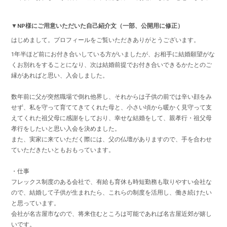
▼NP様にご用意いただいた自己紹介文（一部、公開用に修正）
はじめまして。プロフィールをご覧いただきありがとうございます。
1年半ほど前にお付き合いしている方がいましたが、お相手に結婚願望がな
くお別れをすることになり、次は結婚前提でお付き合いできるかたとのご
縁があればと思い、入会しました。
数年前に父が突然職場で倒れ他界し、それからは子供の前では辛い顔をみ
せず、私を守って育ててきてくれた母と、小さい頃から暖かく見守って支
えてくれた祖父母に感謝をしており、幸せな結婚をして、親孝行・祖父母
孝行をしたいと思い入会を決めました。
また、実家に来ていただく際には、父の仏壇がありますので、手を合わせ
ていただきたいともおもっています。
・仕事
フレックス制度のある会社で、有給も育休も時短勤務も取りやすい会社な
ので、結婚して子供が生まれたら、これらの制度を活用し、働き続けたい
と思っています。
会社が名古屋市なので、将来住むところは可能であれば名古屋近郊が嬉し
いです。