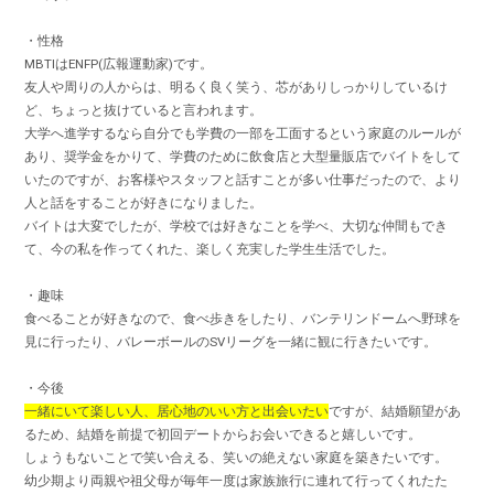
・性格
MBTIはENFP(広報運動家)です。
友人や周りの人からは、明るく良く笑う、芯がありしっかりしているけ
ど、ちょっと抜けていると言われます。
大学へ進学するなら自分でも学費の一部を工面するという家庭のルールが
あり、奨学金をかりて、学費のために飲食店と大型量販店でバイトをして
いたのですが、お客様やスタッフと話すことが多い仕事だったので、より
人と話をすることが好きになりました。
バイトは大変でしたが、学校では好きなことを学べ、大切な仲間もでき
て、今の私を作ってくれた、楽しく充実した学生生活でした。
・趣味
食べることが好きなので、食べ歩きをしたり、バンテリンドームへ野球を
見に行ったり、バレーボールのSVリーグを一緒に観に行きたいです。
・今後
一緒にいて楽しい人、居心地のいい方と出会いたい
ですが、結婚願望があ
るため、結婚を前提で初回デートからお会いできると嬉しいです。
しょうもないことで笑い合える、笑いの絶えない家庭を築きたいです。
幼少期より両親や祖父母が毎年一度は家族旅行に連れて行ってくれたた