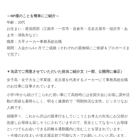
～NP様のことを簡単にご紹介～
年齢：20代
お住まい：尾張西部（江南市・一宮市・岩倉市・北名古屋市・稲沢市・あ
ま市・津島市など）
職業：大手メーカー事務系総合職
期間：入会から6ヶ月でご成婚（それぞれの親御様にご挨拶＆プロポーズま
で完了）
▼当店でご用意させていただいた担当ご紹介文（一部、公開用に修正）
女子高・女子大をご卒業後、名古屋を代表するメーカーにて事務系総合職
のお仕事に従事されています。
小学1年から続けてこられた習い事にて高校時には全国大会に出場し課外活
動の実績も素晴らしく、明るく健康的で「明朗快活な女性」ピッタリなお
人柄です。
就職早々、これから沢山の親孝行をしていこうとお考えの矢先にお父様が
急逝しお母様も寂しそうにされていますので、長女としてなるべくお母様
といつでもお会いできる距離＆通勤圏内に住むことを望まれています。
＜今後のお住まいが名古屋近郊で可能な方＞でお願いしたいと思います。