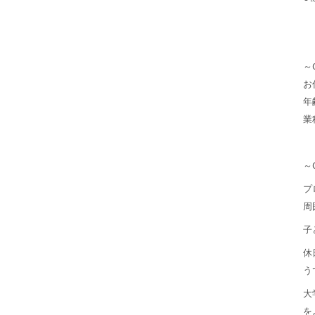
～
お
年
業
～
プ
周
子
休
う
大
を