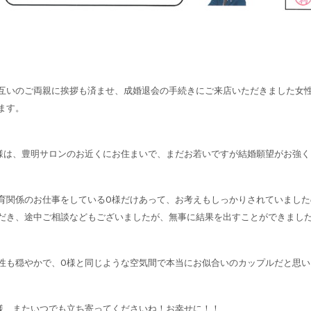
互いのご両親に挨拶も済ませ、成婚退会の手続きにご来店いただきました女
ます。
様は、豊明サロンのお近くにお住まいで、まだお若いですが結婚願望がお強
育関係のお仕事をしているO様だけあって、お考えもしっかりされていまし
だき、途中ご相談などもございましたが、無事に結果を出すことができまし
性も穏やかで、O様と同じような空気間で本当にお似合いのカップルだと思い
様、またいつでも立ち寄ってくださいね！お幸せに！！