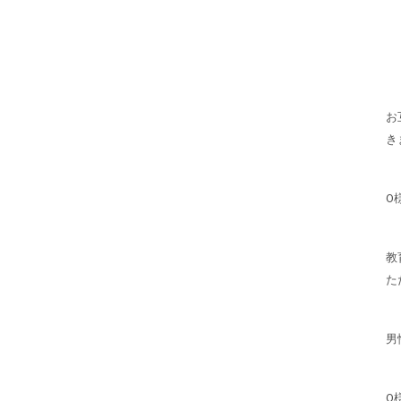
お
き
O
教
た
男
O