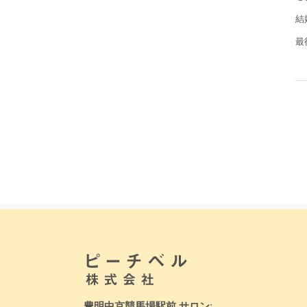
結
最
豊明中京競馬場駅前 サロン: