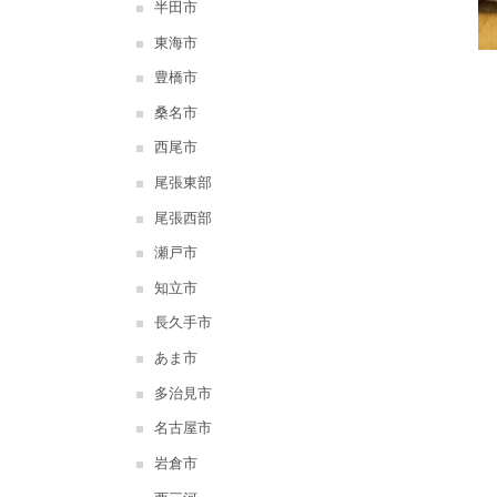
半田市
東海市
豊橋市
桑名市
西尾市
尾張東部
尾張西部
瀬戸市
知立市
長久手市
あま市
多治見市
名古屋市
岩倉市