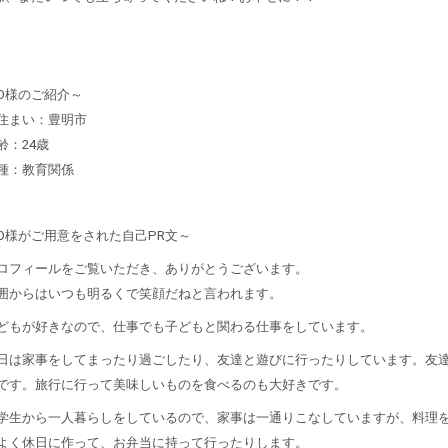
O様のご紹介～
住まい：豊明市
齢：24歳
種：教育関係
O様がご用意をされた自己PR文～
ロフィールをご覧いただき、ありがとうございます。
囲からはいつも明るくで笑顔だねと言われます。
どもが好きなので、仕事でも子どもと関わる仕事をしています。
日は家事をしてまったり過ごしたり、友達と遊びに行ったりしています。友
です。旅行に行って美味しいものを食べるのも大好きです。
学生から一人暮らしをしているので、家事は一通りこなしていますが、料理
よく休日に作って、お弁当に持って行ったりします。