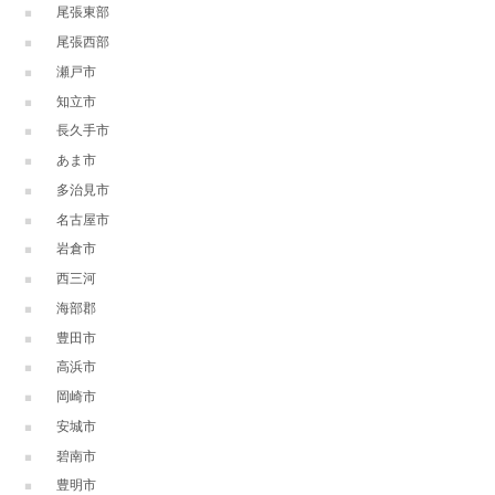
尾張東部
尾張西部
瀬戸市
知立市
長久手市
あま市
多治見市
名古屋市
岩倉市
西三河
海部郡
豊田市
高浜市
岡崎市
安城市
碧南市
豊明市