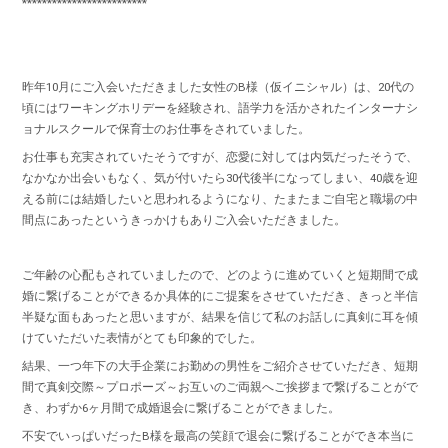
*************************
昨年10月にご入会いただきました女性のB様（仮イニシャル）は、20代の
頃にはワーキングホリデーを経験され、語学力を活かされたインターナシ
ョナルスクールで保育士のお仕事をされていました。
お仕事も充実されていたそうですが、恋愛に対しては内気だったそうで、
なかなか出会いもなく、気が付いたら30代後半になってしまい、40歳を迎
える前には結婚したいと思われるようになり、たまたまご自宅と職場の中
間点にあったというきっかけもありご入会いただきました。
ご年齢の心配もされていましたので、どのように進めていくと短期間で成
婚に繋げることができるか具体的にご提案をさせていただき、きっと半信
半疑な面もあったと思いますが、結果を信じて私のお話しに真剣に耳を傾
けていただいた表情がとても印象的でした。
結果、一つ年下の大手企業にお勤めの男性をご紹介させていただき、短期
間で真剣交際～プロポーズ～お互いのご両親へご挨拶まで繋げることがで
き、わずか6ヶ月間で成婚退会に繋げることができました。
不安でいっぱいだったB様を最高の笑顔で退会に繋げることができ本当に