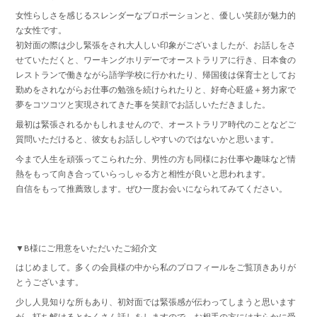
女性らしさを感じるスレンダーなプロポーションと、優しい笑顔が魅力的
な女性です。
初対面の際は少し緊張をされ大人しい印象がございましたが、お話しをさ
せていただくと、ワーキングホリデーでオーストラリアに行き、日本食の
レストランで働きながら語学学校に行かれたり、帰国後は保育士としてお
勤めをされながらお仕事の勉強を続けられたりと、好奇心旺盛＋努力家で
夢をコツコツと実現されてきた事を笑顔でお話しいただきました。
最初は緊張されるかもしれませんので、オーストラリア時代のことなどご
質問いただけると、彼女もお話ししやすいのではないかと思います。
今まで人生を頑張ってこられた分、男性の方も同様にお仕事や趣味など情
熱をもって向き合っていらっしゃる方と相性が良いと思われます。
自信をもって推薦致します。ぜひ一度お会いになられてみてください。
▼B様にご用意をいただいたご紹介文
はじめまして。多くの会員様の中から私のプロフィールをご覧頂きありが
とうございます。
少し人見知りな所もあり、初対面では緊張感が伝わってしまうと思います