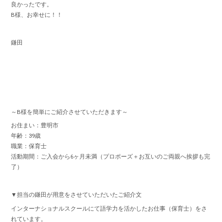
良かったです。
B様、お幸せに！！
鎌田
～B様を簡単にご紹介させていただきます～
お住まい：豊明市
年齢：39歳
職業：保育士
活動期間：ご入会から6ヶ月未満（プロポーズ＋お互いのご両親へ挨拶も完
了）
▼担当の鎌田が用意をさせていただいたご紹介文
インターナショナルスクールにて語学力を活かしたお仕事（保育士）をさ
れています。