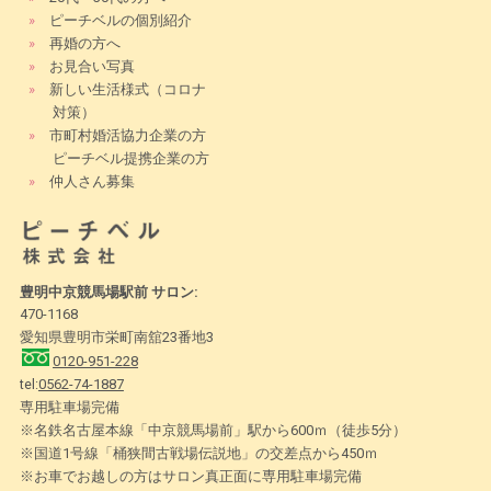
»
ピーチベルの個別紹介
»
再婚の方へ
»
お見合い写真
»
新しい生活様式（コロナ
対策）
»
市町村婚活協力企業の方
ピーチベル提携企業の方
»
仲人さん募集
豊明中京競馬場駅前 サロン:
470-1168
愛知県豊明市栄町南舘23番地3
0120-951-228
tel:
0562-74-1887
専用駐車場完備
※名鉄名古屋本線「中京競馬場前」駅から600ｍ（徒歩5分）
※国道1号線「桶狭間古戦場伝説地」の交差点から450ｍ
※お車でお越しの方はサロン真正面に専用駐車場完備