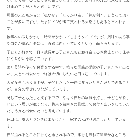
が、打ち解けるとたくさん話しをしますので、お相手の方には大らかに受
け止めてくださると嬉しいです。
周囲の人たちからは「穏やか」「しっかり者」「気が利く」と言って頂く
ことが多いですが、たまにドジが出て笑われる天然さもあると言われま
す。
物事への取りかかりに時間がかかってしまうタイプですが、興味のある事
や自分が決めた事には一直線に向かっていくという一面もあります。
子どもが好きで、日々成長する子どもたちと触れ合える保育士という仕事
にやりがいを感じています。
また英語を使って保育をする中で、様々な国籍の講師や子どもたちと出会
い、人との出会いやご縁は大切にしたいと日々思っています。
大変な事もありますが、子どもたちと一緒に笑ったり喜んだりできること
が、自分の幸せにつながっています。
そして子どもたちと接する中で、やはり自分の家庭を持ち、子どもが欲し
いという思いが強くなり、将来を前向きに見据えてお付き合いをしていた
だける方と出会いたいと考えています。
休日は、友人とランチに出かけたり、家でのんびり過ごしたりしていま
す。
自然溢れるところに行くと癒されるので、旅行を兼ねて緑豊かなところ