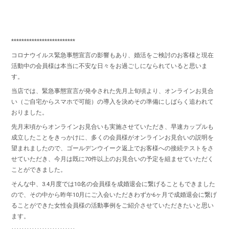
*************************
コロナウイルス緊急事態宣言の影響もあり、婚活をご検討のお客様と現在
活動中の会員様は本当に不安な日々をお過ごしになられていると思いま
す。
当店では、緊急事態宣言が発令された先月上旬頃より、オンラインお見合
い（ご自宅からスマホで可能）の導入を決めその準備にしばらく追われて
おりました。
先月末頃からオンラインお見合いも実施させていただき、早速カップルも
成立したことをきっかけに、多くの会員様がオンラインお見合いの説明を
望まれましたので、ゴールデンウイーク返上でお客様への接続テストをさ
せていただき、今月は既に70件以上のお見合いの予定を組ませていただく
ことができました。
そんな中、3.4月度では10名の会員様を成婚退会に繋げることもできました
ので、その中から昨年10月にご入会いただきわずか6ヶ月で成婚退会に繋げ
ることができた女性会員様の活動事例をご紹介させていただきたいと思い
ます。