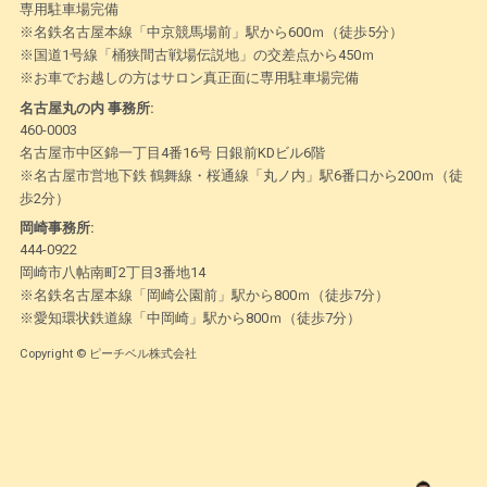
専用駐車場完備
※名鉄名古屋本線「中京競馬場前」駅から600ｍ（徒歩5分）
※国道1号線「桶狭間古戦場伝説地」の交差点から450ｍ
※お車でお越しの方はサロン真正面に専用駐車場完備
名古屋丸の内 事務所:
460-0003
名古屋市中区錦一丁目4番16号 日銀前KDビル6階
※名古屋市営地下鉄 鶴舞線・桜通線「丸ノ内」駅6番口から200ｍ（徒
歩2分）
岡崎事務所:
444-0922
岡崎市八帖南町2丁目3番地14
※名鉄名古屋本線「岡崎公園前」駅から800ｍ（徒歩7分）
※愛知環状鉄道線「中岡崎」駅から800ｍ（徒歩7分）
Copyright © ピーチベル株式会社