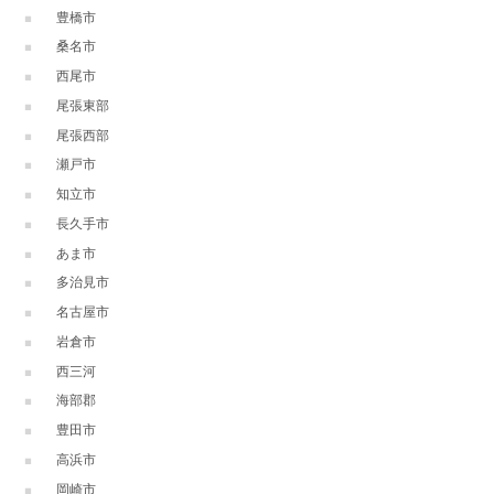
豊橋市
桑名市
西尾市
尾張東部
尾張西部
瀬戸市
知立市
長久手市
あま市
多治見市
名古屋市
岩倉市
西三河
海部郡
豊田市
高浜市
岡崎市