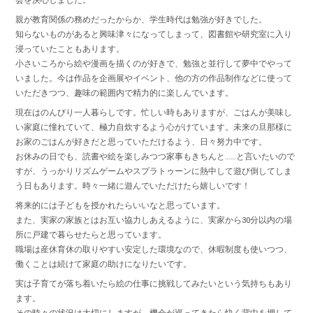
会を決心しました。
親が教育関係の務めだったからか、学生時代は勉強が好きでした。
知らないものがあると興味津々になってしまって、図書館や研究室に入り
浸っていたこともあります。
小さいころから絵や漫画を描くのが好きで、勉強と並行して夢中でやって
いました。今は作品を企画展やイベント、他の方の作品制作などに使って
いただきつつ、趣味の範囲内で精力的に楽しんでいます。
現在はのんびり一人暮らしです。忙しい時もありますが、ごはんが美味し
い家庭に憧れていて、極力自炊するよう心がけています。未来の旦那様に
お家のごはんが好きだと思っていただけるよう、日々努力中です。
お休みの日でも、読書や絵を楽しみつつ家事もきちんと……と言いたいので
すが、うっかりリズムゲームやスプラトゥーンに熱中して遊び倒してしま
う日もあります。時々一緒に遊んでいただけたら嬉しいです！
将来的には子どもを授かれたらいいなと思っています。
また、実家の家族とはお互い協力しあえるように、実家から30分以内の場
所に戸建で暮らせたらと思っています。
職場は産休育休の取りやすい安定した環境なので、休暇制度も使いつつ、
働くことは続けて家庭の助けになりたいです。
実は子育てが落ち着いたら絵の仕事に挑戦してみたいという気持ちもあり
ます。