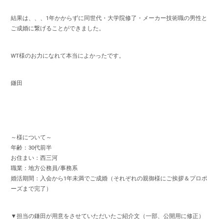
結果は、、、1年かからずに同世代・大学院修了・メーカー技術職の男性と
ご成婚に繋げることができました。
WT様のお力になれて本当によかったです。
鎌田
～様について～
年齢：30代前半
お住まい：西三河
職業：地方公務員/事務系
婚活期間：入会から1年未満でご成婚（それぞれの親御様にご挨拶＆プロポ
ーズまで完了）
▼担当の鎌田が用意をさせていただいたご紹介文（一部、公開用に修正）