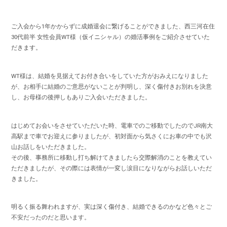
ご入会から1年かからずに成婚退会に繋げることができました、西三河在住
30代前半 女性会員WT様（仮イニシャル）の婚活事例をご紹介させていた
だきます。
WT様は、結婚を見据えてお付き合いをしていた方がおみえになりました
が、お相手に結婚のご意思がないことが判明し、深く傷付きお別れを決意
し、お母様の後押しもありご入会いただきました。
はじめてお会いをさせていただいた時、電車でのご移動でしたのでJR南大
高駅まで車でお迎えに参りましたが、初対面から気さくにお車の中でも沢
山お話しをいただきました。
その後、事務所に移動し打ち解けてきましたら交際解消のことを教えてい
ただきましたが、その際には表情が一変し涙目になりながらお話しいただ
きました。
明るく振る舞われますが、実は深く傷付き、結婚できるのかなど色々とご
不安だったのだと思います。