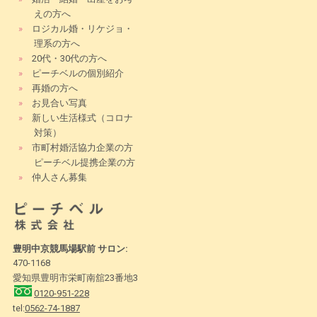
えの方へ
»
ロジカル婚・リケジョ・
理系の方へ
»
20代・30代の方へ
»
ピーチベルの個別紹介
»
再婚の方へ
»
お見合い写真
»
新しい生活様式（コロナ
対策）
»
市町村婚活協力企業の方
ピーチベル提携企業の方
»
仲人さん募集
豊明中京競馬場駅前 サロン:
470-1168
愛知県豊明市栄町南舘23番地3
0120-951-228
tel:
0562-74-1887