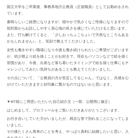
国立大学をご卒業後、事務系地方公務員（正規職員）としてお勤めをされ
ています。
素晴らしいご経歴になりますが、穏やかで気さくなご性格になりますので
初対面からお話ししやすく居心地の良さを感じていただけると思います。
また、打ち解けてくると、「少しおっちょこちょいで天然なところもある
かもしれません♪」と、笑顔で教えてくださいました。
女性も働きやすい職場になり今後も働き続けられたいご希望がございます
が、幼少期より絵を描くことがお好きで、現在もパソコンなどで絵を描く
習慣があり、今後、出産など落ち着いたタイミングで絵を描く仕事にもチ
ャレンジしてみたい気持ちがあることも教えてくださいました。
その点について、「公務員の方が安定してるじゃん」ではなく、共感を心
がけていただきますと好印象に繋がるのではないかと思います。
▼WT様にご用意いただいた自己紹介文（一部、公開用に修正）
はじめまして。プロフィールをご覧いただきありがとうございます。
お付き合いしていた方がいましたが、残念な形で別れることになってしま
いました。
その後たくさん将来のことを考え、やっぱり真剣に結婚したいと思い、入