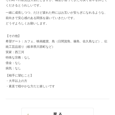
その時々の状況は大切にしますが、機会が巡ってきたら快く背中を押して
くださるとうれしいです。
一緒に成長しつつ、だけど疲れた時にはお互いが安らぎになれるような、
前向きで安心感のある関係を築いていきたいです。
どうぞよろしくお願いします。
【その他】
希望デート：カフェ、映画鑑賞、島（日間賀島、篠島、佐久島など）、伝
統工芸品巡り（岐阜県川原町など）
実家：西三河
特殊な宗教：なし
借金：なし
病気：なし
【相手に望むこと】
・大卒以上の方
・素直で穏やかな方だと嬉しいです