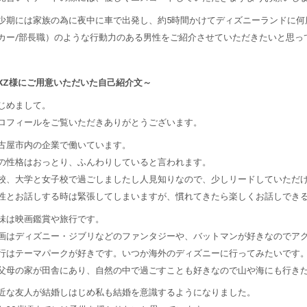
少期には家族の為に夜中に車で出発し、約5時間かけてディズニーランドに何
カー/部長職）のような行動力のある男性をご紹介させていただきたいと思っ
KZ様にご用意いただいた自己紹介文～
じめまして。
ロフィールをご覧いただきありがとうございます。
古屋市内の企業で働いています。
の性格はおっとり、ふんわりしていると言われます。
校、大学と女子校で過ごしましたし人見知りなので、少しリードしていただ
性とお話しする時は緊張してしまいますが、慣れてきたら楽しくお話しでき
味は映画鑑賞や旅行です。
画はディズニー・ジブリなどのファンタジーや、バットマンが好きなのでア
行はテーマパークが好きです。いつか海外のディズニーに行ってみたいです
父母の家が田舎にあり、自然の中で過ごすことも好きなので山や海にも行き
近な友人が結婚しはじめ私も結婚を意識するようになりました。