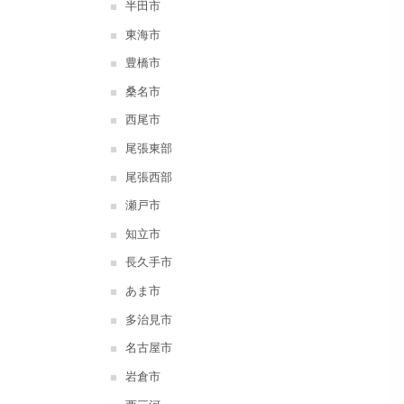
半田市
東海市
豊橋市
桑名市
西尾市
尾張東部
尾張西部
瀬戸市
知立市
長久手市
あま市
多治見市
名古屋市
岩倉市