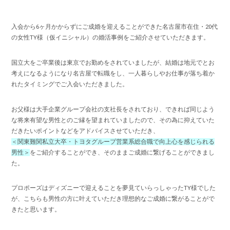
入会から6ヶ月かからずにご成婚を迎えることができた名古屋市在住・20代
の女性TY様（仮イニシャル）の婚活事例をご紹介させていただきます。
国立大をご卒業後は東京でお勤めをされていましたが、結婚は地元でとお
考えになるようになり名古屋で転職をし、一人暮らしやお仕事が落ち着か
れたタイミングでご入会いただきました。
お父様は大手企業グループ会社の支社長をされており、できれば同じよう
な将来有望な男性とのご縁を望まれていましたので、その為に抑えていた
だきたいポイントなどをアドバイスさせていただき、
＜関東難関私立大卒・トヨタグループ営業系総合職で向上心を感じられる
男性＞
をご紹介することができ、そのままご成婚に繋げることができまし
た。
プロポーズはディズニーで迎えることを夢見ていらっしゃったTY様でした
が、こちらも男性の方に叶えていただき理想的なご成婚に繋がることがで
きたと思います。