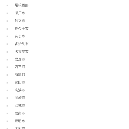
尾張西部
瀬戸市
知立市
長久手市
あま市
多治見市
名古屋市
岩倉市
西三河
海部郡
豊田市
高浜市
岡崎市
安城市
碧南市
豊明市
大府市