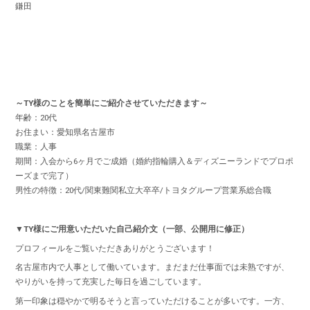
鎌田
～TY様のことを簡単にご紹介させていただきます～
年齢：20代
お住まい：愛知県名古屋市
職業：人事
期間：入会から6ヶ月でご成婚（婚約指輪購入＆ディズニーランドでプロポ
ーズまで完了）
男性の特徴：20代/関東難関私立大卒卒/トヨタグループ営業系総合職
▼TY様にご用意いただいた自己紹介文（一部、公開用に修正）
プロフィールをご覧いただきありがとうございます！
名古屋市内で人事として働いています。まだまだ仕事面では未熟ですが、
やりがいを持って充実した毎日を過ごしています。
第一印象は穏やかで明るそうと言っていただけることが多いです。一方、