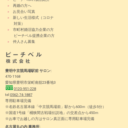
»
再婚の方へ
»
お見合い写真
»
新しい生活様式（コロナ
対策）
»
市町村婚活協力企業の方
ピーチベル提携企業の方
»
仲人さん募集
豊明中京競馬場駅前 サロン:
470-1168
愛知県豊明市栄町南舘23番地3
0120-951-228
tel:
0562-74-1887
専用駐車場完備
※名鉄名古屋本線「中京競馬場前」駅から600ｍ（徒歩5分）
※国道1号線「桶狭間古戦場伝説地」の交差点から450ｍ
※お車でお越しの方はサロン真正面に専用駐車場完備
名古屋丸の内 事務所: