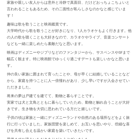
家族や親しい友人からは意外と冷静で真面目、だけどおっちょこちょいと
言われることもあるため、その二面性が私らしさなのかなと感じていま
す！
趣味は歌を歌うことと映画鑑賞です。
大学時代から歌を歌うことが好きになり、1人カラオケもよく行きます。他
の人の歌を聴くことも大好きなので、カラオケやライブ、音楽コンサート
なども一緒に楽しめたら素敵だなと思います。
映画はディズニーやジブリなどのファンタジーから、サスペンスやSFまで
幅広く観ます。特に映画館でゆっくり過ごすデートも楽しいかなと思いま
す。
仲の良い家族に囲まれて育ったことや、母が早くに結婚していることなど
から、家庭を持つことに人一倍憧れがあり、少し早いですが入会させてい
ただきました。
将来の夢は戸建てを建てて、動物と暮らすことです。
実家では犬と文鳥とともに暮らしていたため、動物と触れ合うことが大好
きです。生き物を大切に思われている方だと嬉しいです。
子供の頃は家族と一緒にディズニーランドや自然のある場所などをよく旅
行に行っていました。家族団欒を楽しめて、お互いを思いやり、些細な喜
びを共有し合える温かい家庭を築いていきたいです。