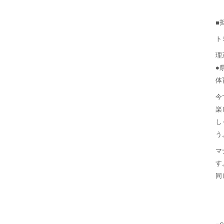
■
ト
理
●
体
今
楽
し
う
マ
す
同