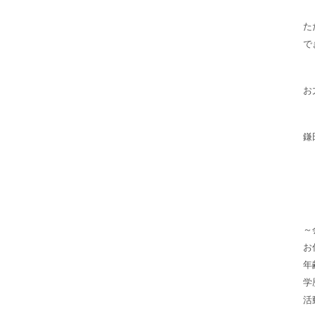
た
で
お
鎌
～
お
年
学
活