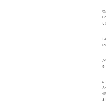
理
い
し
し
い
カ
さ
G
入
相
ま