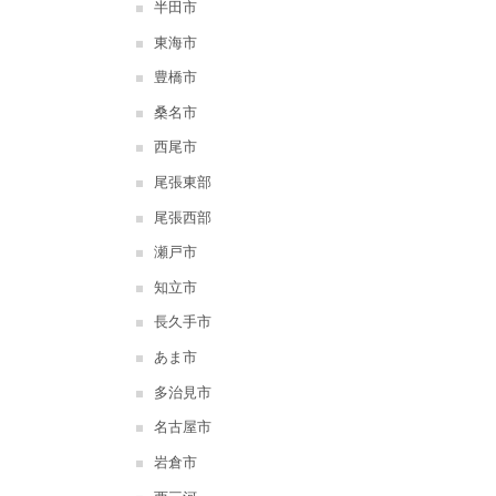
半田市
東海市
豊橋市
桑名市
西尾市
尾張東部
尾張西部
瀬戸市
知立市
長久手市
あま市
多治見市
名古屋市
岩倉市