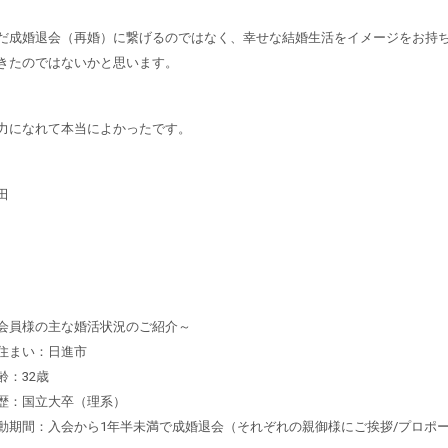
だ成婚退会（再婚）に繋げるのではなく、幸せな結婚生活をイメージをお持
きたのではないかと思います。
力になれて本当によかったです。
田
会員様の主な婚活状況のご紹介～
住まい：日進市
齢：32歳
歴：国立大卒（理系）
動期間：入会から1年半未満で成婚退会（それぞれの親御様にご挨拶/プロポ