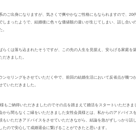
系のご出身になりますが、気さくで爽やかなご性格にもなられますので、20
でしまったようで、結婚後に色々な価値観の違いが生じてしまい、話し合い
た。
ばらくは落ち込まれたそうですが、この先の人生を見据え、安らげる家庭を
ただきました。
ウンセリングをさせていただく中で、前回の結婚生活において反省点が幾つ
せていただきました。
T様もご納得いただきましたのでその点を踏まえて婚活をスタートいただきま
会から間もなくご縁をいただきました女性会員様とは、私からのアドバイス
談もいただきアドバイスをさせていただきながら、結論を急がずしっかり話
したので安心して成婚退会に繋げることができたと思います。