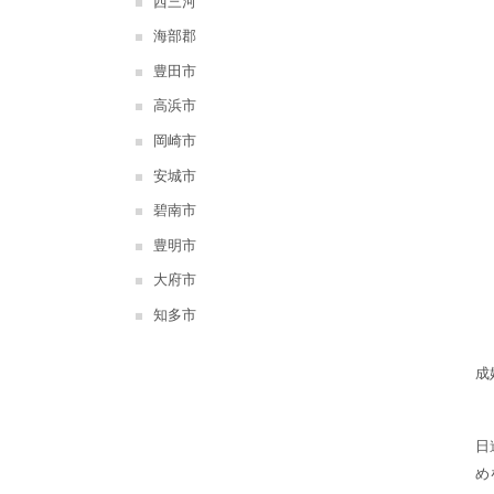
西三河
海部郡
豊田市
高浜市
岡崎市
安城市
碧南市
豊明市
大府市
知多市
成
日
め